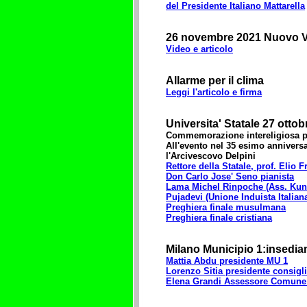
del Presidente Italiano Mattarella
26 novembre 2021 Nuovo V
Video e articolo
Allarme per il clima
Leggi l'articolo e firma
Universita' Statale 27 otto
Commemorazione intereligiosa pr
All'evento nel 35 esimo anniversa
l'Arcivescovo Delpini
Rettore della Statale, prof. Elio F
Don Carlo Jose' Seno pianista
Lama Michel Rinpoche (Ass. Ku
Pujadevi (Unione Induista Itali
Preghiera finale musulmana
Preghiera finale cristiana
Milano Municipio 1:insedi
Mattia Abdu presidente MU 1
Lorenzo Sitia presidente consigl
Elena Grandi Assessore Comune 