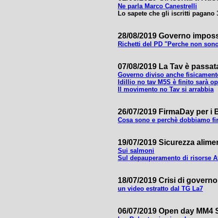
Ne parla Marco Canestrelli
Lo sapete che gli iscritti pagano 
28/08/2019 Governo impossi
Richetti del PD "Perche non son
07/08/2019 La Tav è passata 
Governo diviso anche fisicament
Idillio no tav M5S è finito sarà 
Il movimento no Tav si arrabbia
26/07/2019 FirmaDay per i
Cosa sono e perchè dobbiamo fi
19/07/2019 Sicurezza alimen
Sui salmoni
Sul depauperamento di risorse A
18/07/2019 Crisi di governo 
un video estratto dal TG La7
06/07/2019 Open day MM4 S