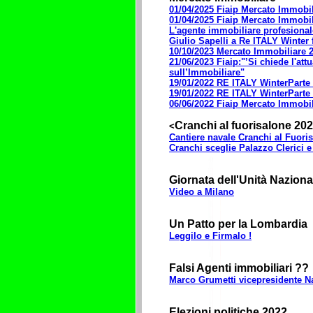
01/04/2025 Fiaip Mercato Immobil
01/04/2025 Fiaip Mercato Immobil
L'agente immobiliare profesional
Giulio Sapelli a Re ITALY Winter
10/10/2023 Mercato Immobiliare
21/06/2023 Fiaip:"’Si chiede l'at
sull’Immobiliare"
19/01/2022 RE ITALY WinterParte
19/01/2022 RE ITALY WinterParte
06/06/2022 Fiaip Mercato Immobil
Cranchi al fuorisalone 20
<
Cantiere navale Cranchi al Fuoris
Cranchi sceglie Palazzo Clerici e 
Giornata dell'Unità Naziona
Video a Milano
Un Patto per la Lombardia
Leggilo e Firmalo !
Falsi Agenti immobiliari ??
Marco Grumetti vicepresidente N
Elezioni politiche 2022