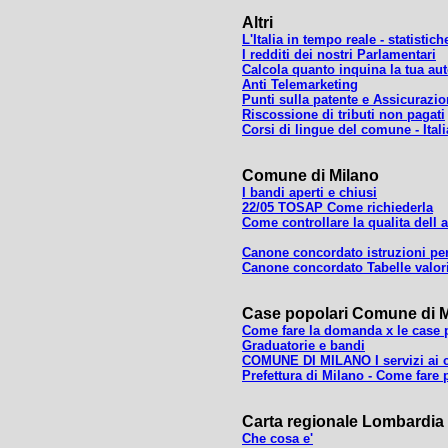
Altri
L'Italia in tempo reale - statistic
I redditi dei nostri Parlamentari
Calcola quanto inquina la tua au
Anti Telemarketing
Punti sulla patente e Assicurazi
Riscossione di tributi non pagati
Corsi di lingue del comune - Itali
Comune di Milano
I bandi aperti e chiusi
22/05 TOSAP Come richiederla
Come controllare la qualita dell 
Canone concordato istruzioni per
Canone concordato Tabelle valor
Case popolari Comune di M
Come fare la domanda x le case 
Graduatorie e bandi
COMUNE DI MILANO I servizi ai ci
Prefettura di Milano - Come fare 
Carta regionale Lombardia d
Che cosa e'