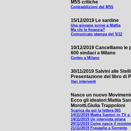
M5S critiche
Contraddizioni del M5S
15/12/2019 Le sardine
Una giovane scrive a Mattia
Ma chi le finanzia?
Comunicato stampa del 5/12
10/12/2019 Cancelliamo le p
600 sindaci a Milano
Corteo a Milano
30/11/2019 Salvini alle Stell
Presentazione del libro di 
Vari interventi
Nasce un nuovo Movimento
Ecco gli ideatori:Mattia Sa
Morotti,Giulia Trappoloni
Scarica da qui la lettera 001
14/11/2019 Mattia Santori in TV a l
14/11/2019 Un intervista strana
20/11/2019 Come nasce il movim
21/11/2019 Fravaglie a Sorrento