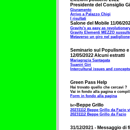
Presidente del Consiglio G
Giuramento
Arrivo a Palazzo Chigi
I risultati
Salone del Mobile 11/06/20
Gravity's as easy as revolutionar
Gravity Elementi MEZZO sussulto
Metaverso un giro nel padiglione
Seminario sul Populismo e re
12/05/2022 Alcuni estratti
Mariagrazia Santagata
Suaniri Giri
Intercultural issues and concepts
Green Pass Help
Hai trovato quello che cercavi ?
Vai in fondo alla pagina e compil
Form in fondo alla pagina
Beppe Grillo
br>
20231112 Beppe Grillo da Fazio v
20231112 Beppe Grillo da Fazio
31/12/2021 - Messaggio di 