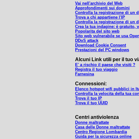
Vai nell'archivio del Web
Approfondimenti sui domini
Controlla la registrazione di un 
Trova a chi appartiene l'IP
Controlla la registrazione di un 
Crea la tua indagine: è gratuito, v
Popolarita del sito web
Sito web vulnerabile se usa Op
DDoS attack
Download Cookie Consent
Prestazioni del PC windows
Alcuni Link utili per il tuo
E' a rischio il paese che visiti ?
Registra il tuo viaggio
Farnesina
Connessioni:
Elenco hotspot wifi pubblici in It
Controlla la velocita della tua c
Trova il tuo IP
Trova il tuo UUID
Centri antiviolenza
Donne maltrattate
Casa delle Donne maltrattate
Centro Regione Lombardia
Guida per la sicurezza online